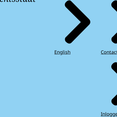
English
Contac
Inlogg