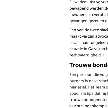
Zij wilden juist voo
bewapend werden door
inwoners en verafsch
gevangen gezet en g
Een van de twee slach
maakt via zijn advoca
leraar, had toegeleef
situatie in Gaza kan 
rechtvaardigheid. Hij
Trouwe bondg
Een persoon die volg
burgers is de verdach
hier asiel. Het Team
spoor na tips dat hij
trouwe bondgenoten va
vluchtelingenkamp al