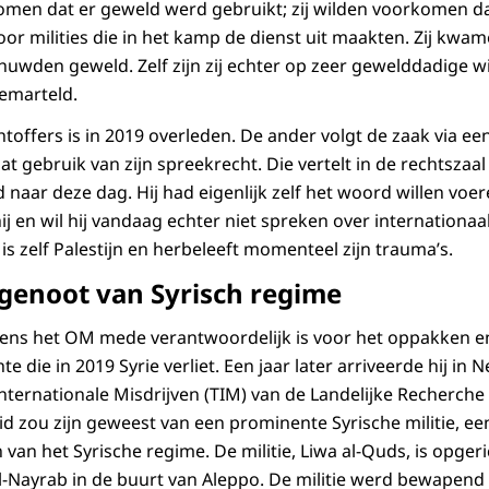
rkomen dat er geweld werd gebruikt; zij wilden voorkomen d
 milities die in het kamp de dienst uit maakten. Zij kwa
uwden geweld. Zelf zijn zij echter op zeer gewelddadige wi
emarteld.
toffers is in 2019 overleden. De ander volgt de zaak via e
at gebruik van zijn spreekrecht. Die vertelt in de rechtszaal 
d naar deze dag. Hij had eigenlijk zelf het woord willen vo
hij en wil hij vandaag echter niet spreken over internationaa
 is zelf Palestijn en herbeleeft momenteel zijn trauma’s.
enoot van Syrisch regime
ens het OM mede verantwoordelijk is voor het oppakken en
te die in 2019 Syrie verliet. Een jaar later arriveerde hij in
 Internationale Misdrijven (TIM) van de Landelijke Recherc
 lid zou zijn geweest van een prominente Syrische militie, e
n het Syrische regime. De militie, Liwa al-Quds, is opgeric
-Nayrab in de buurt van Aleppo. De militie werd bewapend 