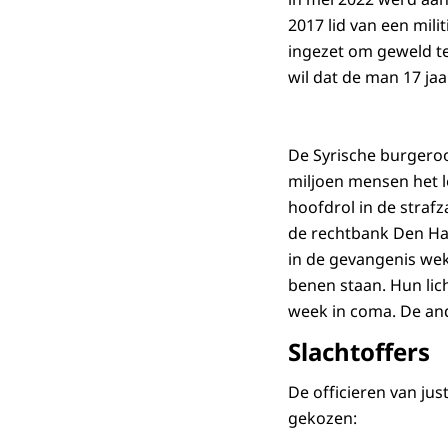
2017 lid van een mili
ingezet om geweld t
wil dat de man 17 jaar
De Syrische burgeroor
miljoen mensen het l
hoofdrol in de stra
de rechtbank Den Haa
in de gevangenis we
benen staan. Hun lic
week in coma. De and
Slachtoffers
De officieren van just
gekozen: