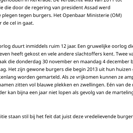
tie die door de regering van president Assad werd
e plegen tegen burgers. Het Openbaar Ministerie (OM)
 de cel in gaat.
log duurt inmiddels ruim 12 jaar. Een gruwelijke oorlog die
even heeft gekost en vele andere slachtoffers kent. Twee v
fzaak die donderdag 30 november en maandag 4 december b
g. Het zijn gewone burgers die begin 2013 uit hun huizen
kenlang worden gemarteld. Als ze vrijkomen kunnen ze am
hamen zitten vol blauwe plekken en zwellingen. Eén van de
er kan bijna een jaar niet lopen als gevolg van de martelin
itie staan stil bij het feit dat juist deze vredelievende burg