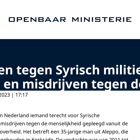
Naar de homepage van Openbaar Ministerie
egen tegen Syrisch milit
 en misdrijven tegen d
2023 | 17:17
 in Nederland iemand terecht voor Syrische
misdrijven tegen de menselijkheid gepleegd vanuit de
overheid. Het betreft een 35-jarige man uit Aleppo, die
ngehouden in Kerkrade. De verdachte was van 2011 tot