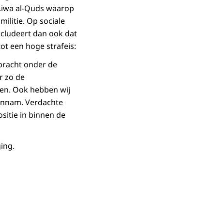
 Liwa al-Quds waarop
ilitie. Op sociale
ncludeert dan ook dat
ot een hoge strafeis:
ebracht onder de
r zo de
en. Ook hebben wij
 innam. Verdachte
sitie in binnen de
ing.