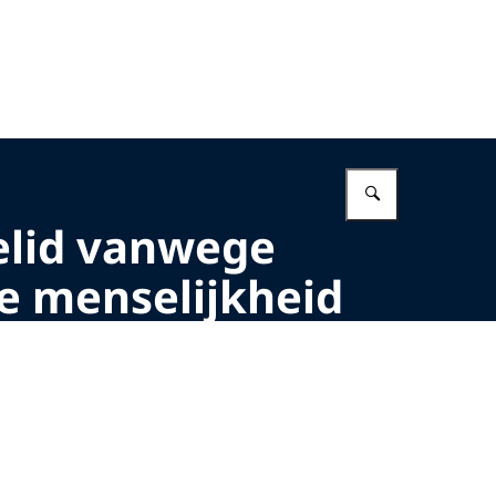
Vul in wat 
ielid vanwege
e menselijkheid