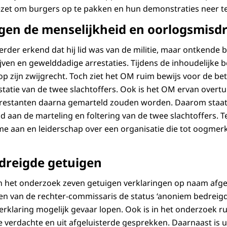
zet om burgers op te pakken en hun demonstraties neer te
egen de menselijkheid en oorlogsmisdr
rder erkend dat hij lid was van de militie, maar ontkende be
ijven en gewelddadige arrestaties. Tijdens de inhoudelijke
 op zijn zwijgrecht. Toch ziet het OM ruim bewijs voor de b
statie van de twee slachtoffers. Ook is het OM ervan overtuig
 arrestanten daarna gemarteld zouden worden. Daarom staa
 aan de marteling en foltering van de twee slachtoffers. Te
e aan en leiderschap over een organisatie die tot oogmerk
dreigde getuigen
in het onderzoek zeven getuigen verklaringen op naam afg
n van de rechter-commissaris de status ‘anoniem bedreigd
rklaring mogelijk gevaar lopen. Ook is in het onderzoek r
de verdachte en uit afgeluisterde gesprekken. Daarnaast is