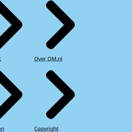
t
Over OM.nl
en
Copyright