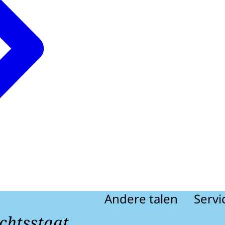
Andere talen
Servi
chtsstaat