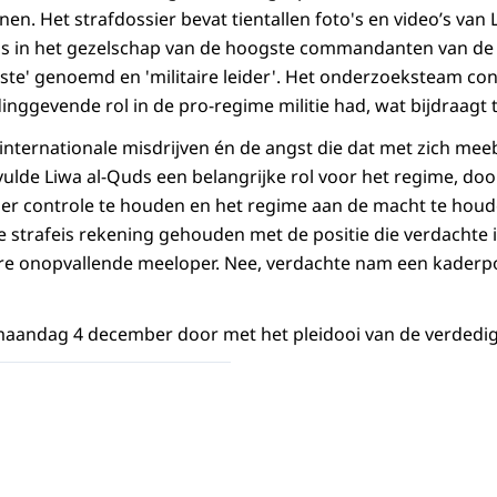
en. Het strafdossier bevat tientallen foto's en video’s van
 is in het gezelschap van de hoogste commandanten van de m
rste' genoemd en 'militaire leider'. Het onderzoeksteam co
inggevende rol in de pro-regime militie had, wat bijdraagt t
internationale misdrijven én de angst die dat met zich me
ulde Liwa al-Quds een belangrijke rol voor het regime, doo
er controle te houden en het regime aan de macht te houd
de strafeis rekening gehouden met de positie die verdachte
re onopvallende meeloper. Nee, verdachte nam een kaderpo
maandag 4 december door met het pleidooi van de verdedig