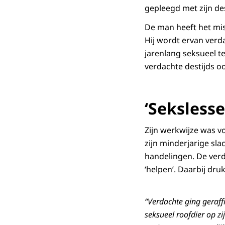
gepleegd met zijn des
De man heeft het mis
Hij wordt ervan verd
jarenlang seksueel t
verdachte destijds o
‘Sekslesse
Zijn werkwijze was vo
zijn minderjarige slac
handelingen. De verd
‘helpen’. Daarbij druk
“Verdachte ging geraffi
seksueel roofdier op zi