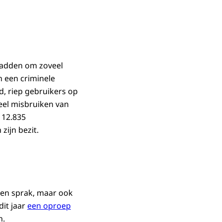
 hadden om zoveel
n een criminele
d, riep gebruikers op
eel misbruiken van
 12.835
zijn bezit.
eden sprak, maar ook
dit jaar
een oproep
n.