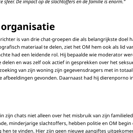
ke sfeer. De impact op de slachtoffers en de familie is enorm.”
 organisatie
chter is van drie chat-groepen die als belangrijkste doel
grafisch materiaal te delen, ziet het OM hem ook als lid va
achte had een leidende rol. Hij bepaalde wie moderator wer
 delen en was zelf ook actief in gesprekken over het seksu
rzoeking van zijn woning zijn gegevensdragers met in totaal
e afbeeldingen gevonden.
Daarnaast had hij dierenporno in 
 zijn chats niet alleen over het misbruik van zijn familiel
e, minderjarige slachtoffers, hebben politie en OM begin 
 hen te vinden. Hier zijn geen nieuwe aangiftes uitgekome