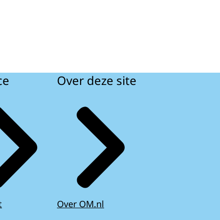
ce
Over deze site
t
Over OM.nl