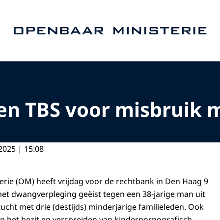
Naar de homepage van Openbaar Ministerie
 en TBS voor misbruik 
2025 | 15:08
rie (OM) heeft vrijdag voor de rechtbank in Den Haag 9
 met dwangverpleging geëist tegen een 38-jarige man uit
cht met drie (destijds) minderjarige familieleden. Ook
an het bezit en verspreiden van kinderpornografisch