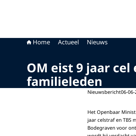
Home
Actueel
Nieuws
OM eist 9 jaar cel
familieleden
Nieuwsbericht
06-06-
Het Openbaar Ministe
jaar celstraf en TBS
Bodegraven voor ontu
wordt hij verdacht v