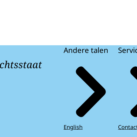
Andere talen
Servi
chtsstaat
English
Contac