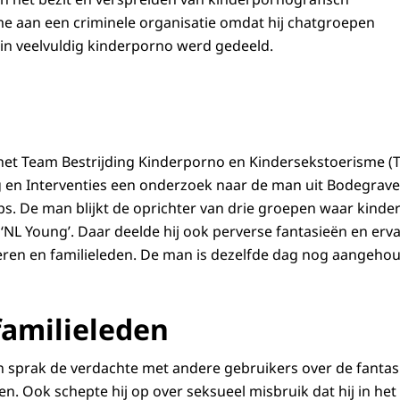
e aan een criminele organisatie omdat hij chatgroepen
in veelvuldig kinderporno werd gedeeld.
t het Team Bestrijding Kinderporno en Kindersekstoerisme (
 en Interventies een onderzoek naar de man uit Bodegraven.
ps. De man blijkt de oprichter van drie groepen waar kind
NL Young’. Daar deelde hij ook perverse fantasieën en erv
eren en familieleden. De man is dezelfde dag nog aangeho
familieleden
n sprak de verdachte met andere gebruikers over de fanta
en. Ook schepte hij op over seksueel misbruik dat hij in he