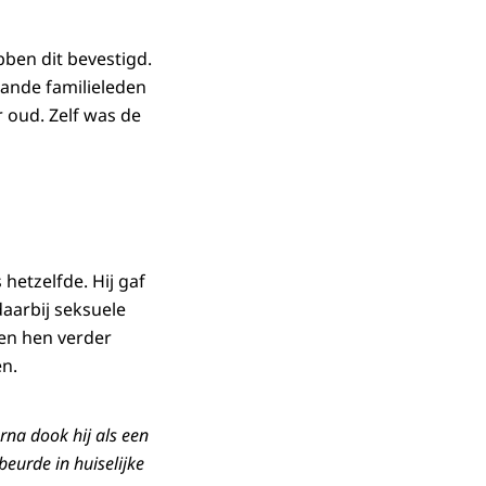
bben dit bevestigd.
aande familieleden
 oud. Zelf was de
 hetzelfde. Hij gaf
 daarbij seksuele
 en hen verder
en.
arna dook hij als een
beurde in huiselijke