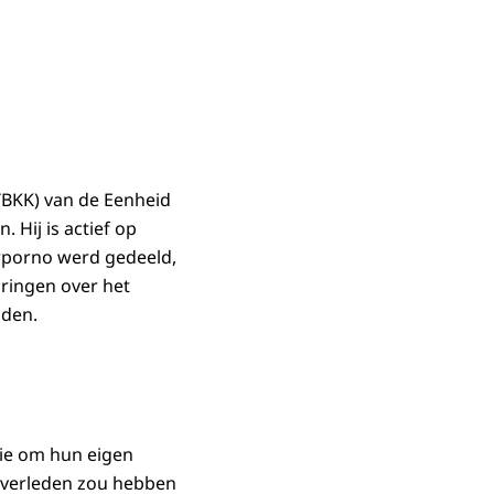
TBKK) van de Eenheid
 Hij is actief op
erporno werd gedeeld,
aringen over het
uden.
sie om hun eigen
t verleden zou hebben