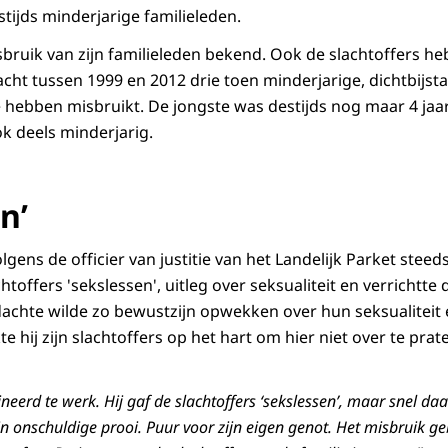
tijds minderjarige familieleden.
bruik van zijn familieleden bekend. Ook de slachtoffers he
acht tussen 1999 en 2012 drie toen minderjarige, dichtbijst
e hebben misbruikt. De jongste was destijds nog maar 4 jaar
ok deels minderjarig.
n’
lgens de officier van justitie van het Landelijk Parket steeds
htoffers 'sekslessen', uitleg over seksualiteit en verrichtte
achte wilde zo bewustzijn opwekken over hun seksualiteit
te hij zijn slachtoffers op het hart om hier niet over te prat
neerd te werk. Hij gaf de slachtoffers ‘sekslessen’, maar snel da
jn onschuldige prooi. Puur voor zijn eigen genot. Het misbruik ge