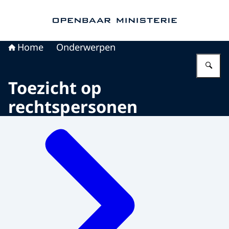
Naar de homepage van Openbaar Ministerie
Home
Onderwerpen
Vu
Toezicht op
rechtspersonen
Menu