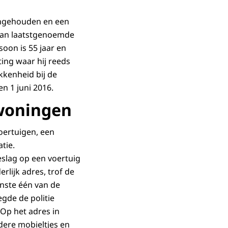
angehouden en een
 van laatstgenoemde
oon is 55 jaar en
ing waar hij reeds
kkenheid bij de
en 1 juni 2016.
 woningen
oertuigen, een
tie.
eslag op een voertuig
rlijk adres, trof de
inste één van de
egde de politie
 Op het adres in
dere mobieltjes en