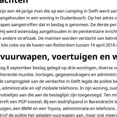
ijn een 44-jarige man die op een camping in Delft werd a
s aangehouden in een woning in Oudenbosch. Op het adres
apen aangetroffen dat in beslag is genomen. De derde pers
. Hij werd woensdag aangehouden in de penitentiaire inricht
en andere strafzaak. De mannen worden verdacht van betro
 kilo coke via de haven van Rotterdam tussen 14 april 2016 
 vuurwapen, voertuigen en
sdag 8 september beslag gelegd op drie woningen, diverse v
horende munitie, horloges, gegevensdragers en administra
de campingplek van de verdachte in Delft legde de politie b
dministratie en vijf mobiele telefoons. In zijn woning, oude
 mobieltjes aan die aan de beslaglijst zijn toegevoegd. Ten m
reft een PGP-toestel. Bij een bedrijfspand in Barendrecht l
uigen, een BMW en een Toyota, administratie en telefoons.
trof de politie het geladen vuurwapen aan, maar ook meer