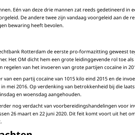
nen. Eén van deze drie mannen zat reeds gedetineerd in e
voorgeleid. De andere twee zijn vandaag voorgeleid aan de r
gen bewaring heeft bevolen.
echtbank Rotterdam de eerste pro-formazitting geweest te
er. Het OM dicht hem een grote leidinggevende rol toe als
n regelen van het invoeren van grote partijen cocaïne in 2
 van een partij cocaïne van 1015 kilo eind 2015 en de invoe
 in mei 2016. Op verdenking van betrokkenheid bij die laatste
dinsdag en woensdag aangehouden.
erder nog verdacht van voorbereidingshandelingen voor i
sen 26 maart en 22 juni 2020. Dit feit komt voort uit het o
t.
achten