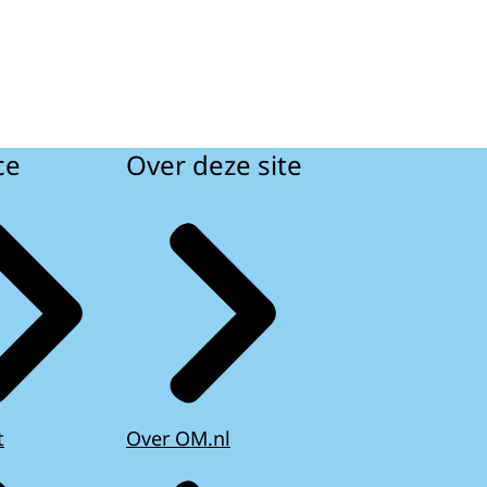
ce
Over deze site
t
Over OM.nl