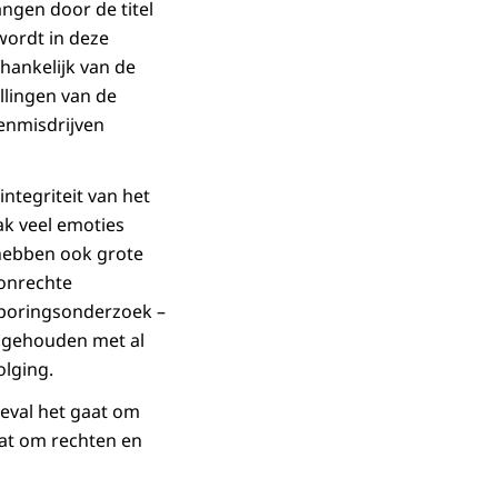
angen door de titel
wordt in deze
fhankelijk van de
llingen van de
denmisdrijven
integriteit van het
ak veel emoties
 hebben ook grote
 onrechte
sporingsonderzoek –
n gehouden met al
olging.
geval het gaat om
at om rechten en