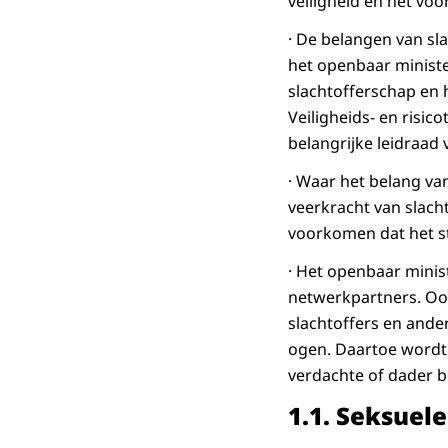
veiligheid en het vo
· De belangen van sl
het openbaar minister
slachtofferschap en
Veiligheids- en risic
belangrijke leidraad 
· Waar het belang va
veerkracht van slac
voorkomen dat het str
· Het openbaar mini
netwerkpartners. Oo
slachtoffers en ande
ogen. Daartoe wordt 
verdachte of dader b
1.1. Seksuel