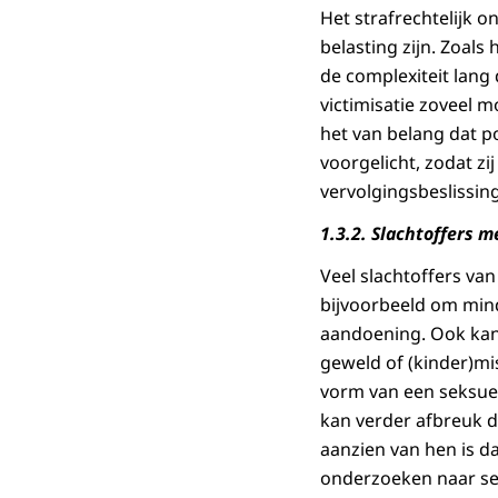
Het strafrechtelijk 
belasting zijn. Zoal
de complexiteit lang
victimisatie zoveel m
het van belang dat p
voorgelicht, zodat zi
vervolgingsbeslissin
1.3.2. Slachtoffers 
Veel slachtoffers va
bijvoorbeeld om mind
aandoening. Ook kan 
geweld of (kinder)mi
vorm van een seksuee
kan verder afbreuk 
aanzien van hen is 
onderzoeken naar sek