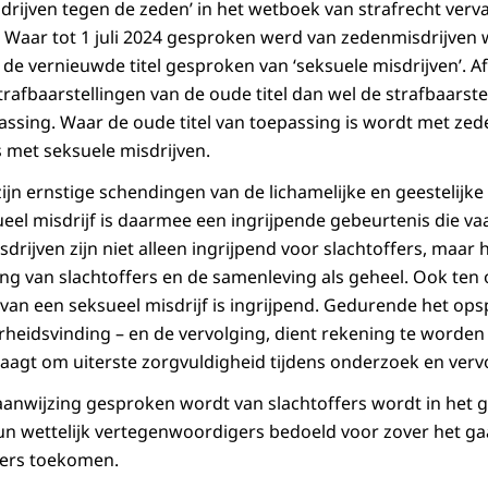
Misdrijven tegen de zeden’ in het wetboek van strafrecht verv
’. Waar tot 1 juli 2024 gesproken werd van zedenmisdrijven 
t de vernieuwde titel gesproken van ‘seksuele misdrijven’. A
rafbaarstellingen van de oude titel dan wel de strafbaarste
passing. Waar de oude titel van toepassing is wordt met ze
s met seksuele misdrijven.
ijn ernstige schendingen van de lichamelijke en geestelijke 
ueel misdrijf is daarmee een ingrijpende gebeurtenis die va
drijven zijn niet alleen ingrijpend voor slachtoffers, maar
g van slachtoffers en de samenleving als geheel. Ook ten
an een seksueel misdrijf is ingrijpend. Gedurende het op
arheidsvinding – en de vervolging, dient rekening te worde
raagt om uiterste zorgvuldigheid tijdens onderzoek en verv
aanwijzing gesproken wordt van slachtoffers wordt in het 
n wettelijk vertegenwoordigers bedoeld voor zover het ga
ffers toekomen.