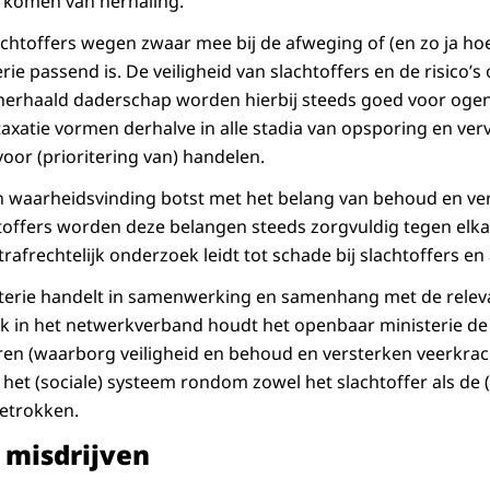
orkómen van herhaling.
achtoffers wegen zwaar mee bij de afweging of (en zo ja ho
ie passend is. De veiligheid van slachtoffers en de risico’s
 herhaald daderschap worden hierbij steeds goed voor oge
otaxatie vormen derhalve in alle stadia van opsporing en ver
voor (prioritering van) handelen.
n waarheidsvinding botst met het belang van behoud en ve
htoffers worden deze belangen steeds zorgvuldig tegen el
afrechtelijk onderzoek leidt tot schade bij slachtoffers en
sterie handelt in samenwerking en samenhang met de relev
k in het netwerkverband houdt het openbaar ministerie de
ren (waarborg veiligheid en behoud en versterken veerkrac
het (sociale) systeem rondom zowel het slachtoffer als de 
etrokken.
e misdrijven