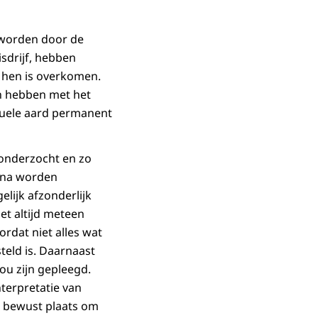
 worden door de
isdrijf, hebben
 hen is overkomen.
en hebben met het
suele aard permanent
g onderzocht en zo
arna worden
lijk afzonderlijk
t altijd meteen
ordat niet alles wat
teld is. Daarnaast
ou zijn gepleegd.
terpretatie van
k bewust plaats om