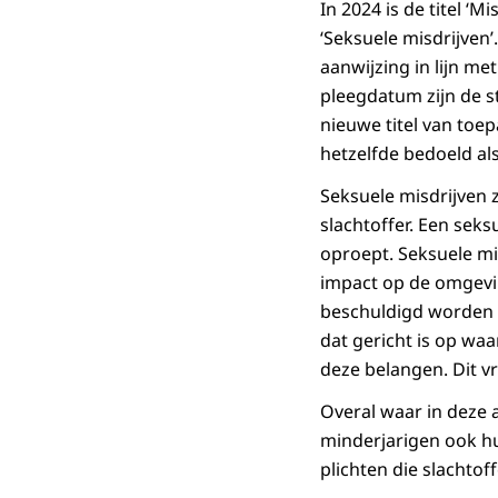
In 2024 is de titel ‘
‘Seksuele misdrijven
aanwijzing in lijn me
pleegdatum zijn de st
nieuwe titel van toe
hetzelfde bedoeld al
Seksuele misdrijven z
slachtoffer. Een seks
oproept. Seksuele mis
impact op de omgevin
beschuldigd worden v
dat gericht is op wa
deze belangen. Dit v
Overal waar in deze 
minderjarigen ook hu
plichten die slachto