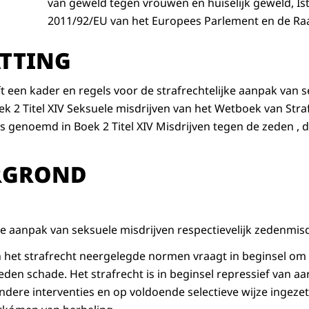
van geweld tegen vrouwen en huiselijk geweld, Ista
2011/92/EU van het Europees Parlement en de Ra
TTING
t een kader en regels voor de strafrechtelijke aanpak van s
k 2 Titel XIV Seksuele misdrijven van het Wetboek van Str
s genoemd in Boek 2 Titel XIV Misdrijven tegen de zeden , d
RGROND
e aanpak van seksuele misdrijven respectievelijk zedenmisdr
n het strafrecht neergelegde normen vraagt in beginsel om 
eden schade. Het strafrecht is in beginsel repressief van aa
ere interventies en op voldoende selectieve wijze ingezet