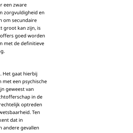
er een zware
an zorgvuldigheid en
 in om secundaire
 groot kan zijn, is
htoffers goed worden
en met de definitieve
g.
 Het gaat hierbij
en met een psychische
ijn geweest van
chtofferschap in de
rechtelijk optreden
wetsbaarheid. Ten
ent dat in
n andere gevallen