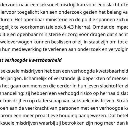
onderzoek naar een seksueel misdrijf kan voor een slachtoff
s hiervoor toegelicht kan een onderzoek gezien het belang v
 duren. Het openbaar ministerie en de politie spannen zich
ogelijk te voorkomen (zie ook § 4.3 hierna). Omdat de impact
olitie en openbaar ministerie er zorg voor dragen dat slac
j weloverwogen kunnen beslissen of zij in staat zijn om tot 
g hun medewerking te verlenen aan onderzoek en vervolgin
met verhoogde kwetsbaarheid
n seksuele misdrijven hebben een verhoogde kwetsbaarheid.
erjarigen, lichamelijk of verstandelijk beperkten of mens
het gaan om mensen die eerder in hun leven slachtoffer z
shandeling: zij hebben een verhoogd risico op herhaald sla
l misdrijf en op daderschap van seksuele misdrijven. Straf
doen aan de veerkracht van personen met een verhoogde k
daarom een meer proactieve houding aangewezen. Dat betek
suele misdrijven waarbij zij betrokken zijn nog meer dan i