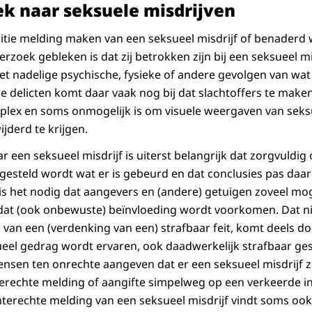
k naar seksuele misdrijven
litie melding maken van een seksueel misdrijf of benaderd
erzoek gebleken is dat zij betrokken zijn bij een seksueel m
t nadelige psychische, fysieke of andere gevolgen van wat
ine delicten komt daar vaak nog bij dat slachtoffers te mak
plex en soms onmogelijk is om visuele weergaven van sek
ijderd te krijgen.
r een seksueel misdrijf is uiterst belangrijk dat zorgvuldi
tgesteld wordt wat er is gebeurd en dat conclusies pas da
is het nodig dat aangevers en (andere) getuigen zoveel moge
at (ook onbewuste) beïnvloeding wordt voorkomen. Dat nie
s van een (verdenking van een) strafbaar feit, komt deels do
ueel gedrag wordt ervaren, ook daadwerkelijk strafbaar ges
nsen ten onrechte aangeven dat er een seksueel misdrijf z
rechte melding of aangifte simpelweg op een verkeerde in
Onterechte melding van een seksueel misdrijf vindt soms oo