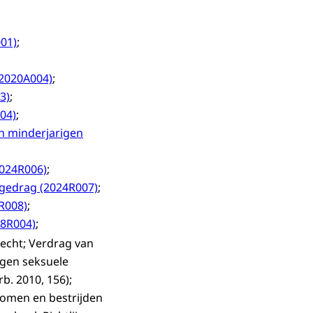
001)
;
(2020A004)
;
3)
;
004)
;
an minderjarigen
2024R006)
;
 gedrag (2024R007)
;
R008)
;
18R004)
;
recht; Verdrag van
egen seksuele
rb. 2010, 156);
komen en bestrijden