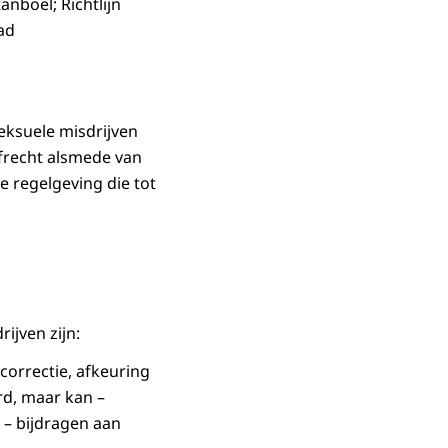
nboel; Richtlijn
ad
eksuele misdrijven
afrecht alsmede van
e regelgeving die tot
ijven zijn:
correctie, afkeuring
rd, maar kan –
 – bijdragen aan