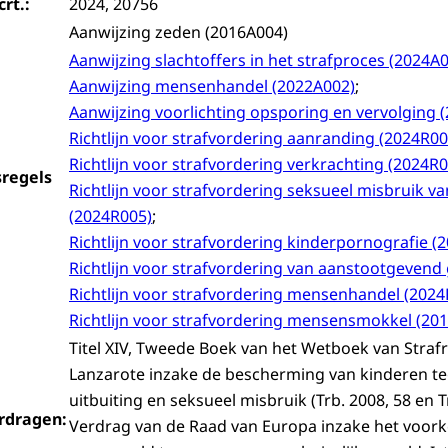
crt.:
2024, 20756
Aanwijzing zeden (2016A004)
Aanwijzing slachtoffers in het strafproces (2024A
Aanwijzing mensenhandel (2022A002)
;
Aanwijzing voorlichting opsporing en vervolging 
Richtlijn voor strafvordering aanranding (2024R00
Richtlijn voor strafvordering verkrachting (2024R
sregels
Richtlijn voor strafvordering seksueel misbruik v
(2024R005)
;
Richtlijn voor strafvordering kinderpornografie (
Richtlijn voor strafvordering van aanstootgevend
Richtlijn voor strafvordering mensenhandel (2024
Richtlijn voor strafvordering mensensmokkel (20
Titel XIV, Tweede Boek van het Wetboek van Straf
Lanzarote inzake de bescherming van kinderen t
uitbuiting en seksueel misbruik (Trb. 2008, 58 en T
rdragen:
Verdrag van de Raad van Europa inzake het voor