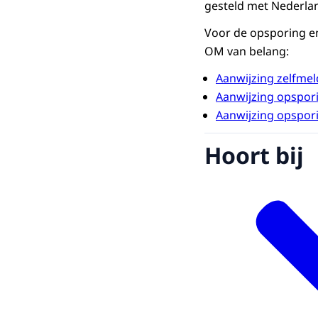
gesteld met Nederlan
Voor de opsporing en
OM van belang:
Aanwijzing zelfme
Aanwijzing opspori
Aanwijzing opspori
Hoort bij