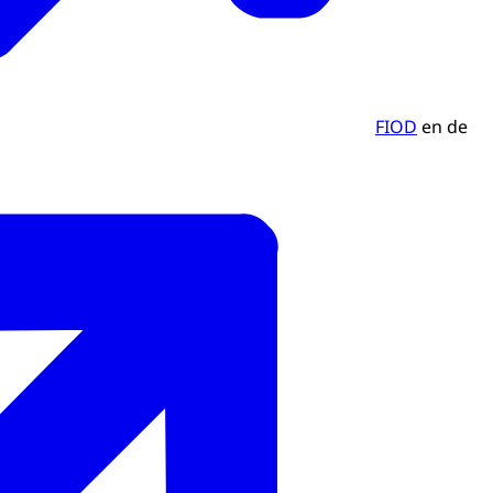
FIOD
en de