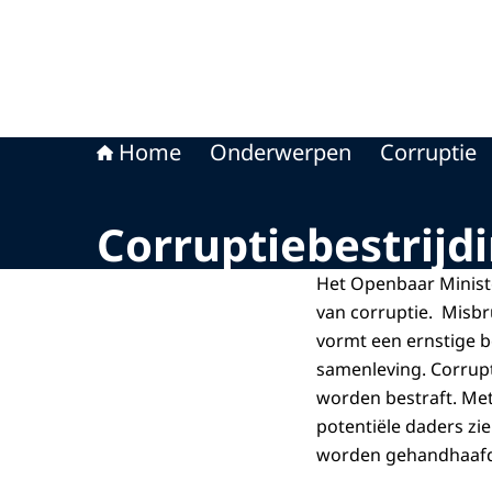
Home
Onderwerpen
Corruptie
Corruptiebestrijd
Het Openbaar Ministe
van corruptie. Misb
vormt een ernstige b
samenleving. Corru
worden bestraft. Met
potentiële daders zi
worden gehandhaafd