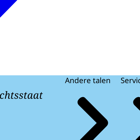
Andere talen
Servi
chtsstaat