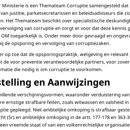
 Ministerie is een Themateam Corruptie samengesteld dat
n van justitie, parketsecretarissen en beleidsadviseurs die z
. Het Themateam beschikt over specialistische deskundigh
vervolging van corruptie en zorgt er voor dat deze kennis
 OM toegankelijk is. Onder meer door gevraagd en ongevra
bij de opsporing en vervolging van corruptiezaken.
r op toe dat de opsporingspraktijk, wetgeving en relevant 
at de voor preventie verantwoordelijke partners, voor zove
rmatie die nodig is om corruptie te voorkomen.
stelling en Aanwijzingen
hillende verschijningsvormen, waaronder verduistering van
 ernstige strafbare feiten, zoals witwassen en valsheid in
tie gepleegd. Niet-ambtelijke omkoping is strafbaar gesteld
ht (Sr) en ambtelijke omkoping in de artt. 177-178 en 363-3
een vreemde staat of van een volkenrechtelijke organisatie